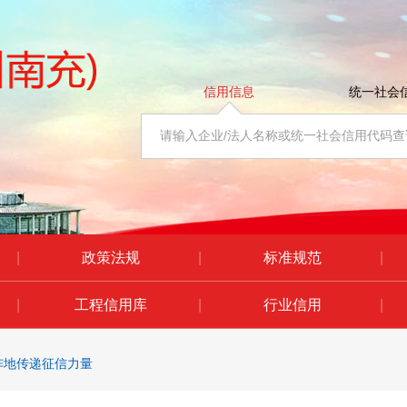
信用信息
统一社会
|
政策法规
|
标准规范
|
|
工程信用库
|
行业信用
|
阵地传递征信力量