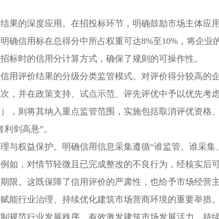
价结果的深度应用。在招投标环节，明确鼓励市场主体应
明确信用标在总得分中所占权重可达8%至10%，将企业
型招标时的信用分计算方式，确保了规则的可操作性。
信用评价结果的分级分类监管模式。对评价得分较高的企
频次，并在政策支持、试点示范、评先评优中予以优先考
以下），则将其纳入重点监管范围，实施包括取消评优资格
者利剑高悬”。
理与权益保护。明确信用信息采集遵循“谁监管、谁采集
。例如，对情节轻微且已完成整改的不良行为，经核实后
价期限。这既保障了信用评价的严肃性，也给予市场经营
管赋能行业治理、持续优化建筑市场营商环境的重要举措
机制规范行业发展秩序，有效激发建筑市场发展活力，持