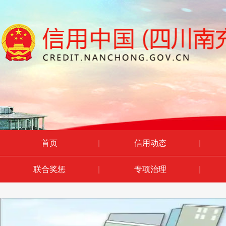
首页
|
信用动态
|
联合奖惩
|
专项治理
|