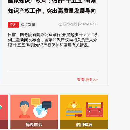
两部门明确离岸信托个税事项
24
市商务局
300
2022-12-13
新华社 | 2026/07/31
专栏
焦点新闻
25
市水务局
281
2026-07-29
记者从财政部了解到，财政部、税务总局日前发布
公告，明确离岸信托个人所得税有关事项。根据公
26
市住房建设局
156
2026-05-25
告，居民将财产装入离岸信托以及离岸信托存续期
间产生的收益，需按照规定申报缴纳个人所得税。
27
市新闻出版局
114
2026-08-05
28
市城市管理行政执法局
102
2026-07-31
29
市消防支队
77
2026-08-05
查看详情 >>
30
市文化广播电视和旅游局
55
2026-06-29
31
市邮政管理局
54
2024-07-24
32
市财政局
43
2024-11-12
33
市气象局
32
2026-07-13