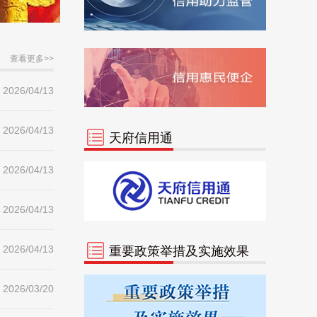
53
市统计局
0
54
市退役军人事务局
0
查看更多>>
55
市文明办
0
2026/04/13
56
市政务服务管理局
0
2026/04/13
57
市中级人民法院
0
天府信用通
58
医疗保障局
0
2026/04/13
1
南部县
150829
2026-08-05
2026/04/13
2
仪陇县
88396
2026-08-05
2026/04/13
重要政策举措及实施效果
3
阆中市
79318
2026-08-06
2026/03/20
4
高坪区
64827
2026-08-06