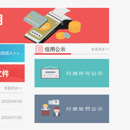
34
市教体局
14
2024-08-05
35
南充金融监管分局
6
2021-05-06
36
市农业农村局
5
2024-12-30
37
市科技局
3
2021-10-08
信用公示
查看更多>>
38
南充海关
0
39
人行南充市中心支行
0
40
市档案局
0
查看更多>>
41
市道路运输管理局
0
2025/04/08
42
市房地产管理局
0
2025/07/25
43
市公安局
0