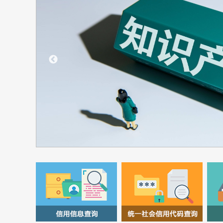
时期
导向
07/31
’”系
责人介
。
情 >>