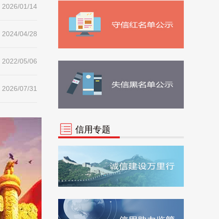
2026/01/14
44
市公积金中心
0
2024/04/28
45
市公路管理局
0
2022/05/06
46
市航务管理局
0
47
市互联网办公室
0
2026/07/31
48
市金融局
0
信用专题
49
市经济和信息化局
0
50
市民宗局
0
51
市审计局
0
52
市税务局
0