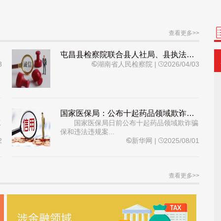
查看更多>>
屯昌县检察院联合县人社局、县执法局召开推进拖欠农民工工资失信惩戒专题工作座谈会
3
湖南省人民检察院
|
2026/04/03
国家医保局：公布十起药品领域欺诈骗保和违法违规案例
工
国家医保局日前公布十起药品领域欺诈骗
保和违法违规案...
2
新华网
|
2025/08/01
查看更多>>