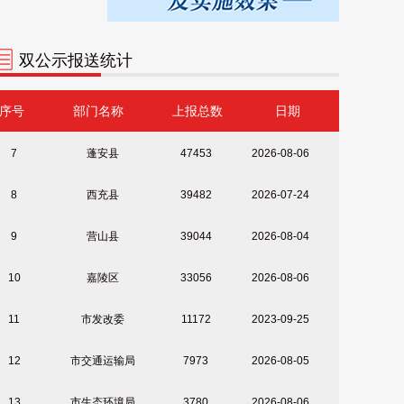
5
市市场监督管理局
56509
2025-12-08
6
顺庆区
49326
2026-08-03
双公示报送统计
7
蓬安县
47453
2026-08-06
序号
部门名称
上报总数
日期
8
西充县
39482
2026-07-24
9
营山县
39044
2026-08-04
10
嘉陵区
33056
2026-08-06
11
市发改委
11172
2023-09-25
12
市交通运输局
7973
2026-08-05
13
市生态环境局
3780
2026-08-06
14
市司法局
3696
2026-07-20